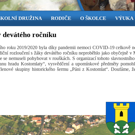
ŠKOLNÍ DRUŽINA
RODIČE
O ŠKOLCE
VÝUKA
y devátého ročníku
ího roku 2019/2020 byla díky pandemii nemoci COVID-19 celkově ne
adiční rozloučení s žáky devátého ročníku neproběhlo jako obyčejně 
e se nemuseli pohybovat v rouškách. S organizací tohoto slavnostní
anu hradu Kostomlaty“, vysvědčení a upomínkové předměty pomohli
lenové skupiny historického šermu „Páni z Kostomlat“. Doufáme, že 