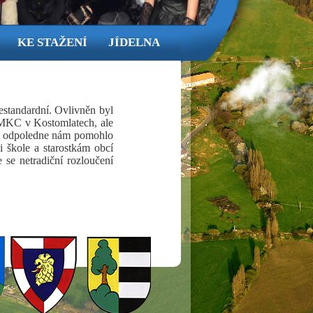
KE STAŽENÍ
JÍDELNA
standardní. Ovlivněn byl
v MKC v Kostomlatech, ale
ho odpoledne nám pomohlo
 škole a starostkám obcí
se netradiční rozloučení