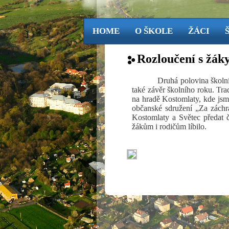
HOME
O ŠKOLE
ŽÁCI
Rozloučení s žák
Druhá polovina školn
také závěr školního roku. Tr
na hradě Kostomlaty, kde jsm
občanské sdružení „Za záchr
Kostomlaty a Světec předat č
žákům i rodičům líbilo.