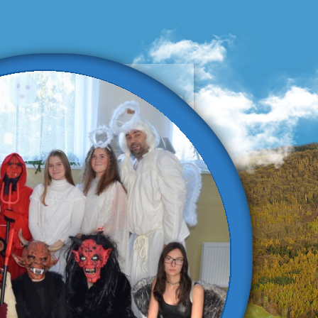
ZŠ a MŠ
omlaty pod
lešovkou