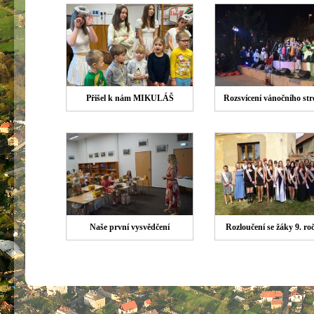
Přišel k nám MIKULÁŠ
Rozsvícení vánočního st
Naše první vysvědčení
Rozloučení se žáky 9. ro