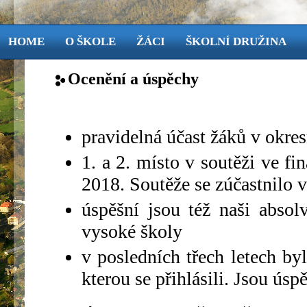
HOME
O ŠKOLE
ŽÁCI
ŠKOLNÍ DRUŽINA
Ocenění a úspěchy
pravidelná účast žáků v okre
1. a 2. místo v soutěži ve fi
2018. Soutěže se zúčastnilo 
úspěšní jsou též naši absol
vysoké školy
v posledních třech letech byl
kterou se přihlásili. Jsou ús