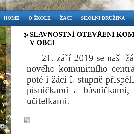
HOME
O ŠKOLE
ŽÁCI
ŠKOLNÍ DRUŽINA
SLAVNOSTNÍ OTEVŘENÍ KO
V OBCI
21. září 2019 se naši žá
nového komunitního centra
poté i žáci I. stupně přisp
písničkami a básničkami, 
učitelkami.