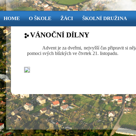
HOME
O ŠKOLE
ŽÁCI
ŠKOLNÍ DRUŽINA
VÁNOČNÍ DÍLNY
Advent je za dveřmi, nejvyšší čas připravit si ně
pomoci svých blízkých ve čtvrtek 21. listopadu.