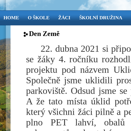
HOME
O ŠKOLE
ŽÁCI
ŠKOLNÍ DRUŽINA
Den Země
22. dubna 2021 si při
se žáky 4. ročníku rozhodl
projektu pod názvem Ukl
Společně jsme uklidili pro
parkoviště. Odsud jsme se 
A že tato místa úklid potř
který všichni žáci pilně a p
plno PET lahví, obalů 