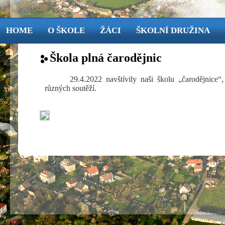
HOME
O ŠKOLE
ŽÁCI
ŠKOLNÍ DRUŽINA
Škola plná čarodějnic
29.4.2022 navštívily naši školu „čarodějnice“
různých soutěží.