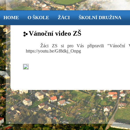
HOME
O ŠKOLE
ŽÁCI
ŠKOLNÍ DRUŽINA
Vánoční video ZŠ
Žáci ZS si pro Vás připravili "Vánoční V
https://youtu.be/Gf8dkj_Onpg