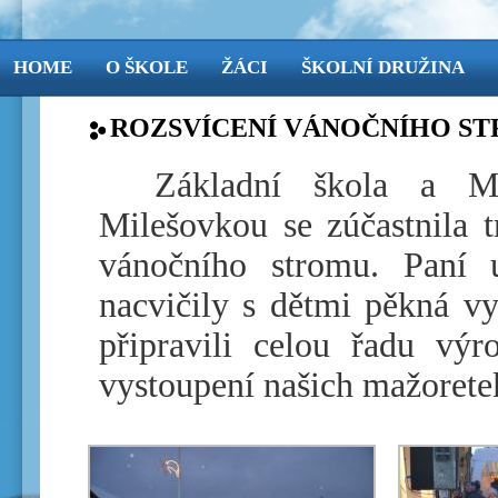
HOME
O ŠKOLE
ŽÁCI
ŠKOLNÍ DRUŽINA
ROZSVÍCENÍ VÁNOČNÍHO S
Základní škola a M
Milešovkou se zúčastnila t
vánočního stromu. Paní
nacvičily s dětmi pěkná vy
připravili celou řadu vý
vystoupení našich mažorete