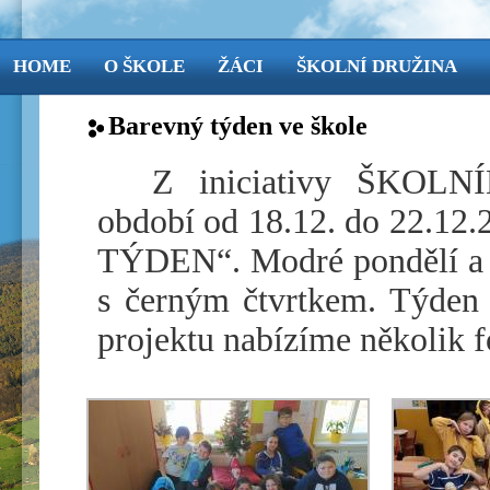
HOME
O ŠKOLE
ŽÁCI
ŠKOLNÍ DRUŽINA
Barevný týden ve škole
Z iniciativy ŠKOL
období od 18.12. do 22.12
TÝDEN“. Modré pondělí a žl
s černým čtvrtkem. Týden 
projektu nabízíme několik fo