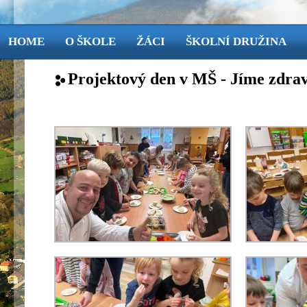
HOME
O ŠKOLE
ŽÁCI
ŠKOLNÍ DRUŽINA
Projektový den v MŠ - Jíme zdra