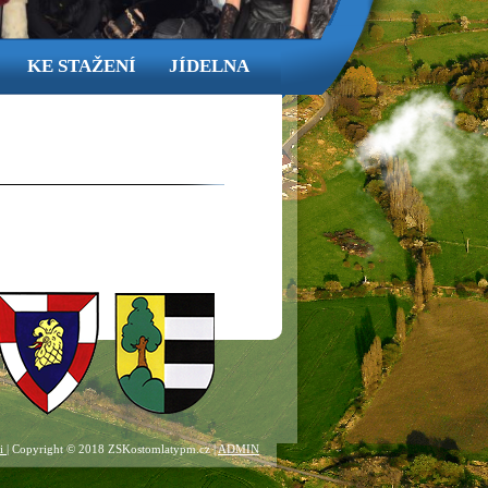
KE STAŽENÍ
JÍDELNA
ti
| Copyright © 2018 ZSKostomlatypm.cz |
ADMIN