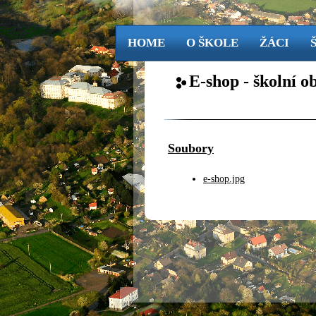
HOME
O ŠKOLE
ŽÁCI
E-shop - školní o
Soubory
e-shop.jpg