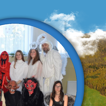
ZŠ a MŠ
omlaty pod
lešovkou