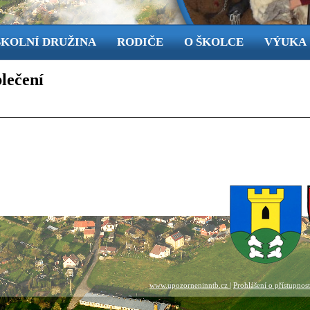
ŠKOLNÍ DRUŽINA
RODIČE
O ŠKOLCE
VÝUKA
blečení
www.upozorneninntb.cz
|
Prohlášení o přístupnos