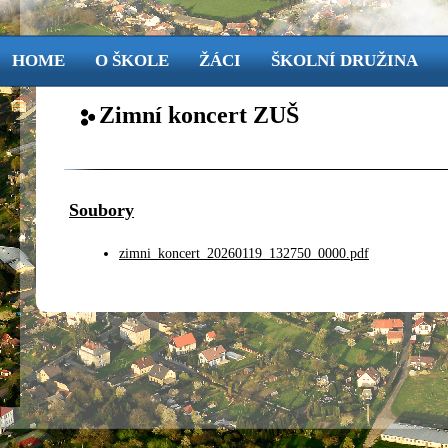
HOME
O ŠKOLE
ŽÁCI
ŠKOLNÍ DRUŽINA
Zimní koncert ZUŠ
Soubory
zimni_koncert_20260119_132750_0000.pdf